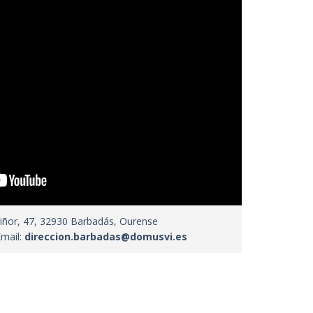
Piñor, 47, 32930 Barbadás, Ourense
Email:
direccion.barbadas@domusvi.es