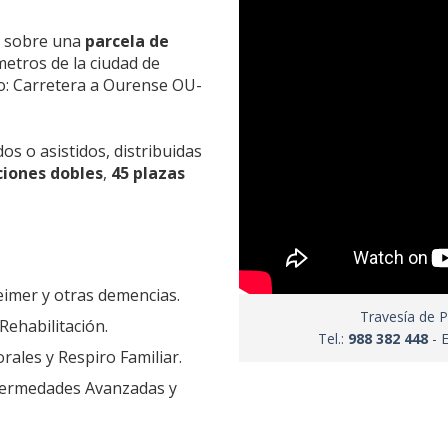
sobre una
parcela de
metros de la ciudad de
so: Carretera a Ourense OU-
os o asistidos, distribuidas
ciones dobles
,
45 plazas
eimer y otras demencias.
Travesía de 
Rehabilitación.
Tel.:
988 382 448
- 
ales y Respiro Familiar.
nfermedades Avanzadas y