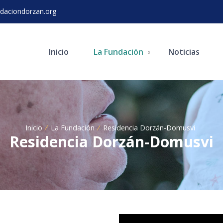
daciondorzan.org
Inicio
La Fundación
Noticias
Inicio
La Fundación
Residencia Dorzán-Domusvi
Residencia Dorzán-Domusvi