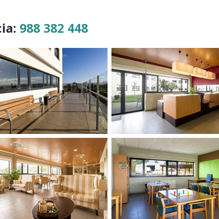
cia:
988 382 448