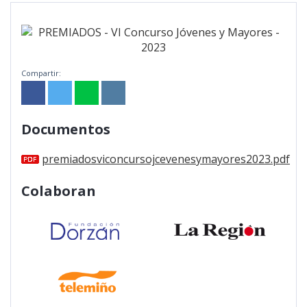
Residencia
Dorzán
Compartir:
Documentos
premiadosviconcursojcevenesymayores2023.pdf
Colaboran